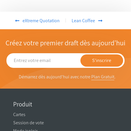
eXtreme Quotation
Lean Coffee
Créez votre premier draft dès aujourd’hui
S'inscrire
Démarrez dès aujourd'hui avec notre
Plan Gratuit
.
Produit
Cartes
Session de vote
Mode isoloir