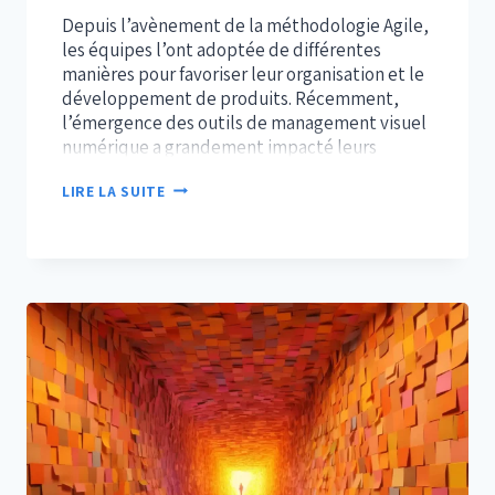
Depuis l’avènement de la méthodologie Agile,
les équipes l’ont adoptée de différentes
manières pour favoriser leur organisation et le
développement de produits. Récemment,
l’émergence des outils de management visuel
numérique a grandement impacté leurs
habitudes de travail. Que vous soyez déjà
COMMENT
LIRE LA SUITE
membre d’une équipe ou que vous
LE
recherchiez un nouveau poste, il peut être
MANAGEMENT
utile…
VISUEL
NUMÉRIQUE
RÉVOLUTIONNE
L’AGILITÉ