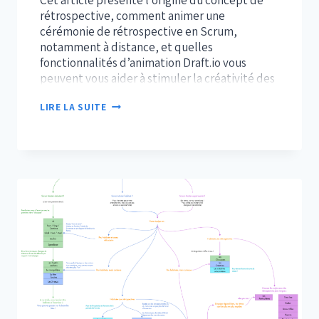
Cet article présente l’origine du concept de
rétrospective, comment animer une
cérémonie de rétrospective en Scrum,
notamment à distance, et quelles
fonctionnalités d’animation Draft.io vous
peuvent vous aider à stimuler la créativité des
participants et à objectiver le processus de
COMMENT
LIRE LA SUITE
prise de décision. Origine et rationnel de la
ANIMER
rétrospective La rétrospective tire son origine
UNE
du…
CÉRÉMONIE
DE
RÉTROSPECTIVE
SCRUM
?