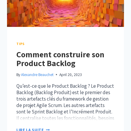
TIPS
Comment construire son
Product Backlog
By
Alexandre Beauchet
April 20, 2023
Qu’est-ce que le Product Backlog ? Le Product
Backlog (Backlog Produit) est le premier des
trois artefacts clés du framework de gestion
de projet Agile Scrum. Les autres artefacts
sont le Sprint Backlog et l’Incrément Produit.
Il centralise toutes les fonctionnalités, besoins
techniques et fixes à implémenter pour
COMMENT
LIRE LA SUITE
atteindre votre vision produit et vos