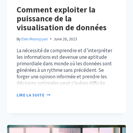
Comment exploiter la
puissance de la
visualisation de données
By
Elen Mesropyan
June 28, 2023
La nécessité de comprendre et d’interpréter
les informations est devenue une aptitude
primordiale dans monde où les données sont
générées à un rythme sans précédent. Se
forger une opinion informée et prendre les
décisions optimales peut s’avérer difficile
lorsqu’on s’appuie sur des données brutes ;
COMMENT
LIRE LA SUITE
celles-ci peuvent être difficiles à interpréter.
EXPLOITER
C’est pourquoi les outils…
LA
PUISSANCE
DE
LA
VISUALISATION