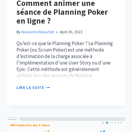
Comment animer une
séance de Planning Poker
en ligne ?
By
Alexandre Beauchet
April 20, 2023
Qu’est-ce que le Planning Poker ? Le Planning
Poker (ou Scrum Poker) est une méthode
d’estimation de la charge associée à
l’implémentation d’une User Story ou d’une
Epic. Cette méthode est généralement
utilisée lors des sessions de Backlog
Refinement (ou de Backlog Grooming), en
COMMENT
LIRE LA SUITE
préparation de la session de Sprint Planning,
ANIMER
afin de dimensionner les…
UNE
SÉANCE
DE
PLANNING
POKER
EN