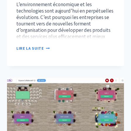
L’environnement économique et les
technologies sont aujourd’hui en perpétuelles
évolutions. C’est pourquoi les entreprises se
tournent vers de nouvelles forment
d’organisation pour développer des produits
et des services plus efficacement et mieux
répondre aux demandes du marché. L’Agilité
SCRUM
LIRE LA SUITE
répond à ce besoin. Parmi les méthodologies
:
utilisées aujourd’hui, l’approche Scrum est
UNE
devenue incontournable. Cet article revient
APPROCHE
sur…
INCONTOURNABLE
DE
LA
GESTION
DE
PROJET
AGILE