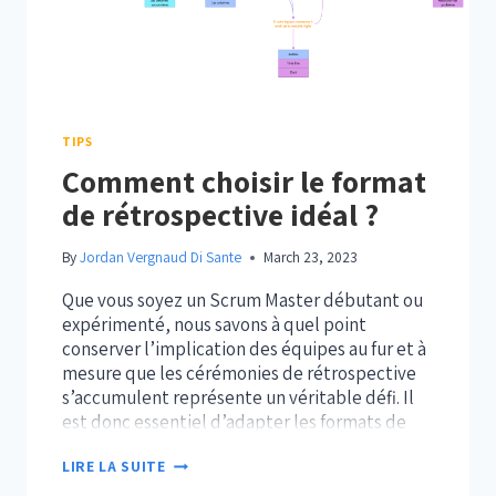
TIPS
Comment choisir le format
de rétrospective idéal ?
By
Jordan Vergnaud Di Sante
March 23, 2023
Que vous soyez un Scrum Master débutant ou
expérimenté, nous savons à quel point
conserver l’implication des équipes au fur et à
mesure que les cérémonies de rétrospective
s’accumulent représente un véritable défi. Il
est donc essentiel d’adapter les formats de
rétrospective de façon à casser la routine et à
COMMENT
LIRE LA SUITE
conserver la pleine implication des…
CHOISIR