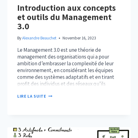
Introduction aux concepts
et outils du Management
3.0
By
Alexandre Beauchet
November 16, 2023
Le Management 3.0 est une théorie de
management des organisations qui a pour
ambition d’embrasser la complexité de leur
environnement, en considérant les équipes
comme des systèmes adaptatifs et en tirant
profit des individus et des réseaux qu’ils
forment. Cette théorie s’inscrit dans la lignée
INTRODUCTION
LIRE LA SUITE
de l’Agilité et s’adresse tout particulièrement
AUX
aux leaders d’équipes Agiles….
CONCEPTS
ET
OUTILS
DU
MANAGEMENT