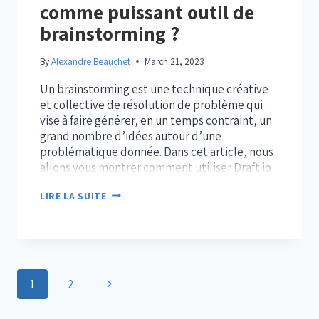
comme puissant outil de
brainstorming ?
By
Alexandre Beauchet
March 21, 2023
Un brainstorming est une technique créative
et collective de résolution de problème qui
vise à faire générer, en un temps contraint, un
grand nombre d’idées autour d’une
problématique donnée. Dans cet article, nous
allons vous montrer comment utiliser Draft.io
comme puissant outil de brainstorming.
COMMENT
LIRE LA SUITE
Qu’est-ce qu’un brainstorming ? Un atelier de
UTILISER
brainstorming est généralement structuré…
DRAFT.IO
COMME
PUISSANT
OUTIL
Page
DE
Next
1
2
BRAINSTORMING
navigation
Page
?