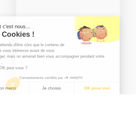
Salut c'est nous...
les Cookies !
On a attendu d'être sûrs que le contenu de
ce site vous intéresse avant de vous
déranger, mais on aimerait bien vous accompagner pendant votre
visite...
C'est OK pour vous ?
Consentements certifiés par
Non merci
Je choisis
OK pour moi
Axeptio consent
Plateforme de Gestion du Consentement : Personnalisez vo
Notre plateforme vous permet d'adapter et de gérer vos para