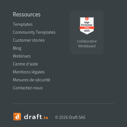
Ressources
Templates
Community Templates
Customer stories
Collaborative
Whiteboard
Blog
Webinars
Centre d'aide
Mentions légales
Mesures de sécurité
Contactez-nous
Salut c'est nous...
les Cookies !
©
2026 Draft SAS
On a attendu d'être sûrs que le contenu de ce site vous intéresse