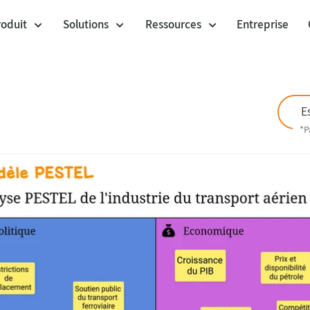
roduit
Solutions
Ressources
Entreprise
Cartes
Facilitation d'ateliers
Templates
Session de vote
Community Templates
E
Gestion de projet Agile
Mode isoloir
Customer stories
*P
Agilité à l'échelle
Enveloppes
Intégration Jira
Management visuel
Blog
Listes
Product Management
Webinars
Liens d'ancrage
Centre d'aide
UX Design